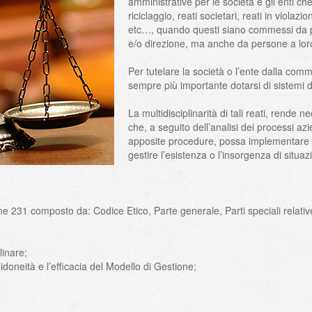
amministrative per le società e gli enti c
riciclaggio, reati societari, reati in violaz
etc…, quando questi siano commessi da p
e/o direzione, ma anche da persone a lor
Per tutelare la società o l’ente dalla comm
sempre più importante dotarsi di sistemi di 
La multidisciplinarità di tali reati, rende 
che, a seguito dell’analisi dei processi azi
apposite procedure, possa implementare u
gestire l’esistenza o l’insorgenza di situazio
231 composto da: Codice Etico, Parte generale, Parti speciali relative ai
linare;
’idoneità e l’efficacia del Modello di Gestione;