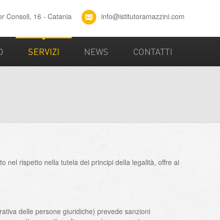
or Consoli, 16 - Catania
info@istitutoramazzini.com
O
SERVIZI
NEWS
CONTATTI
l rispetto nella tutela dei principi della legalità, offre ai
rativa delle persone giuridiche) prevede sanzioni