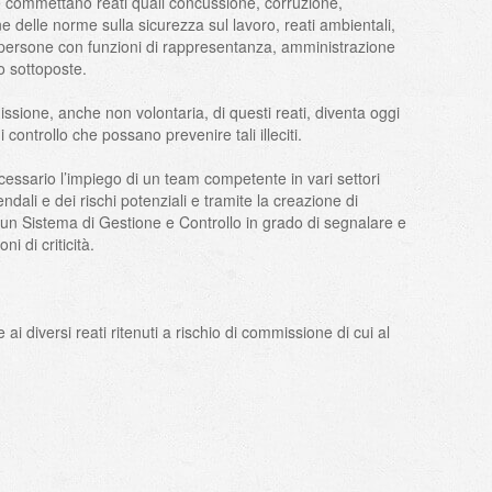
he commettano reati quali concussione, corruzione,
ione delle norme sulla sicurezza sul lavoro, reati ambientali,
ersone con funzioni di rappresentanza, amministrazione
o sottoposte.
issione, anche non volontaria, di questi reati, diventa oggi
controllo che possano prevenire tali illeciti.
necessario l’impiego di un team competente in vari settori
endali e dei rischi potenziali e tramite la creazione di
n Sistema di Gestione e Controllo in grado di segnalare e
ni di criticità.
 diversi reati ritenuti a rischio di commissione di cui al