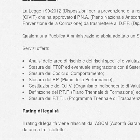
La Legge 190/2012 (Disposizioni per la prevenzione e la rep
(CIVIT) che ha approvato il P.N.A. (Piano Nazionale Anticor
Prevenzione della Corruzione) da trasmettere al D.F.P. (Dip
Qualora una Pubblica Amministrazione abbia adottato un Si
Servizi offerti:
Analisi delle aree di rischio e dei rischi specifici e valutazi
Stesura del PTCP ed eventuale integrazione con il Sist
Stesura dei Codici di Comportamento;
Stesura del P.P. (Piano della Performance);
Costituzione del O.I.V. (Organismo Indipendente di Valu
Definizione del P.T.F. (Piano Triennale di Formazione) ed
Stesura del P.T.T.I. (Programma Triennale di Trasparenza
Rating di legalità
Il rating di legalità viene rilasciati dall’AGCM (Autorità Ga
da una a tre “stellette”.